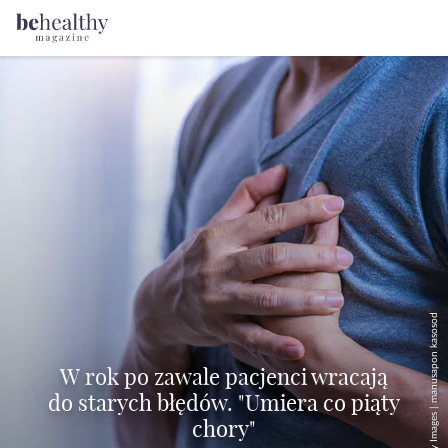
© Getty Images | manusapon kasosod
W rok po zawale pacjenci wracają
do starych błędów. "Umiera co piąty
chory"