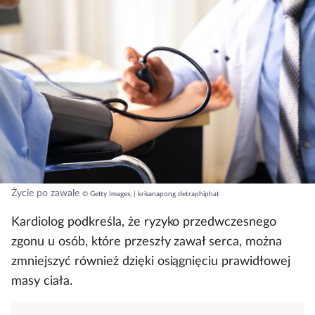
Życie po zawale
© Getty Images, | krisanapong detraphiphat
Kardiolog podkreśla, że
ryzyko przedwczesnego
zgonu u osób, które przeszły zawał serca, można
zmniejszyć również dzięki osiągnięciu prawidłowej
masy ciała
.